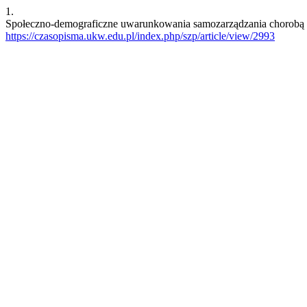
1.
Społeczno-demograficzne uwarunkowania samozarządzania chorobą prze
https://czasopisma.ukw.edu.pl/index.php/szp/article/view/2993