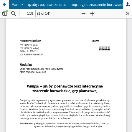
Pampki – gzuby: poznawcze oraz integracyjne znaczenie borowiackiej gry planszowej