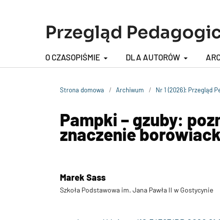
Przegląd Pedagogi
O CZASOPIŚMIE
DLA AUTORÓW
AR
Strona domowa
/
Archiwum
/
Nr 1 (2026): Przegląd 
Pampki – gzuby: poz
znaczenie borowiack
Marek Sass
Szkoła Podstawowa im. Jana Pawła II w Gostycynie