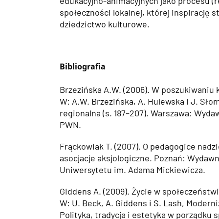
edukacyjno-animacyjnych jako procesu (re
społeczności lokalnej, której inspirację
dziedzictwo kulturowe.
Bibliografia
Brzezińska A.W. (2006). W poszukiwaniu 
W: A.W. Brzezińska, A. Hulewska i J. Sło
regionalna (s. 187–207). Warszawa: Wyd
PWN.
Frąckowiak T. (2007). O pedagogice nadzie
asocjacje aksjologiczne. Poznań: Wyda
Uniwersytetu im. Adama Mickiewicza.
Giddens A. (2009). Życie w społeczeństw
W: U. Beck, A. Giddens i S. Lash, Moderni
Polityka, tradycja i estetyka w porządku