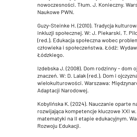
nowoczesności. Tłum. J. Konieczny. Wa
Naukowe PWN.
Guzy-Steinke H. (2010). Tradycja kulturow
inkluzji społecznej. W: J. Piekarski, T. Pil
(red.), Edukacja społeczna wobec prob
człowieka i społeczeństwa. Łódź: Wyda
Łódzkiego.
Izdebska J. (2008). Dom rodzinny – dom 
znaczeń. W: D. Lalak (red.), Dom i ojczyzn
wielokulturowości. Warszawa: Międzyn
Adaptacji Narodowej.
Kobylińska K. (2024). Nauczanie oparte n
rozwijająca kompetencje kluczowe XXI w. 
matematyki na II etapie edukacyjnym. W
Rozwoju Edukacji.