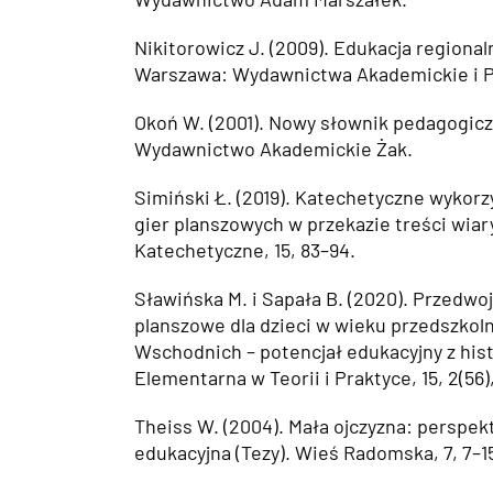
Nikitorowicz J. (2009). Edukacja regiona
Warszawa: Wydawnictwa Akademickie i P
Okoń W. (2001). Nowy słownik pedagogic
Wydawnictwo Akademickie Żak.
Simiński Ł. (2019). Katechetyczne wykorzy
gier planszowych w przekazie treści wiar
Katechetyczne, 15, 83–94.
Sławińska M. i Sapała B. (2020). Przedwo
planszowe dla dzieci w wieku przedszkol
Wschodnich – potencjał edukacyjny z hist
Elementarna w Teorii i Praktyce, 15, 2(56),
Theiss W. (2004). Mała ojczyzna: perspe
edukacyjna (Tezy). Wieś Radomska, 7, 7–1