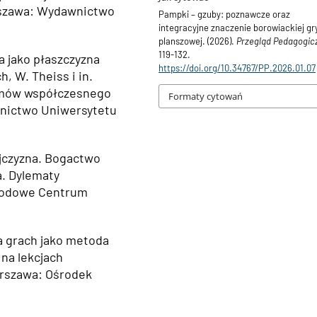
rszawa: Wydawnictwo
Pampki – gzuby: poznawcze oraz
integracyjne znaczenie borowiackiej gr
planszowej. (2026).
Przegląd Pedagogic
119-132.
a jako płaszczyzna
https://doi.org/10.34767/PP.2026.01.07
ch, W. Theiss i in.
lemów współczesnego
Formaty cytowań
wnictwo Uniwersytetu
ojczyzna. Bogactwo
a. Dylematy
arodowe Centrum
a grach jako metoda
na lekcjach
arszawa: Ośrodek