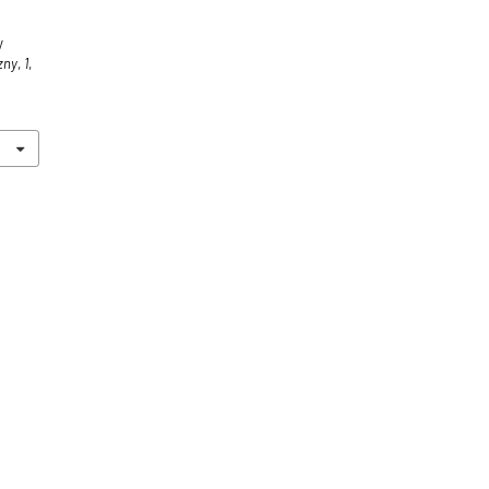
y
zny
,
1
,