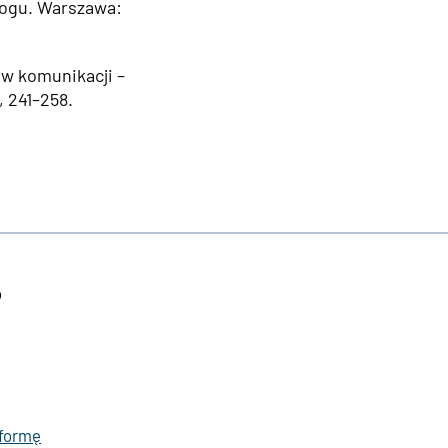
alogu. Warszawa:
 w komunikacji –
, 241–258.
o
tformę