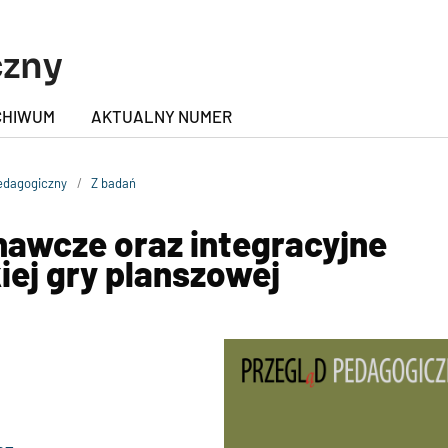
czny
CHIWUM
AKTUALNY NUMER
Pedagogiczny
/
Z badań
nawcze oraz integracyjne
iej gry planszowej