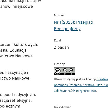
)konstrukcji relacji w
 stanowi miejscowe
Numer
Nr 1 (2026): Przegląd
Pedagogiczny
Dział
korzeni kulturowych.
Z badań
mska, Edukacja
awnictwo Naukowe
Licencja
i. Fascynacje i
wnictwo Naukowe
Utwór dostępny jest na licencji
Creativ
Commons Uznanie autorstwa – Bez ut
zależnych 4.0 Międzynarodowe
.
ie posttradycyjnym.
zacja refleksyjna.
 społecznym
Jak cytować