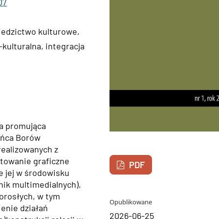
07
iedzictwo kulturowe,
kulturalna, integracja
wa promująca
ańca Borów
realizowanych z
ktowanie graficzne
PDF
e jej w środowisku
nik multimedialnych),
dorosłych, w tym
Opublikowane
ienie działań
2026-06-25