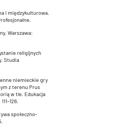
lna i międzykulturowa.
rofesjonalne.
zny. Warszawa:
stanie religijnych
y. Studia
jenne niemieckie gry
nym z terenu Prus
orią w tle. Edukacja
 111–126.
ktywa społeczno-
5.