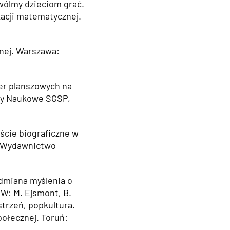
zwólmy dzieciom grać.
acji matematycznej.
znej. Warszawa:
ier planszowych na
ty Naukowe SGSP,
ejście biograficzne w
: Wydawnictwo
odmiana myślenia o
 W: M. Ejsmont, B.
strzeń, popkultura.
połecznej. Toruń: