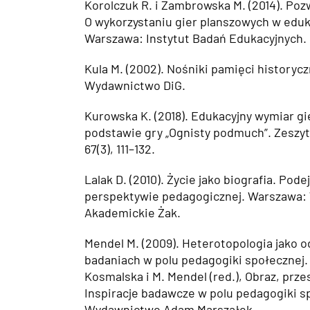
Korolczuk R. i Zambrowska M. (2014). Po
O wykorzystaniu gier planszowych w eduk
Warszawa: Instytut Badań Edukacyjnych.
Kula M. (2002). Nośniki pamięci historyc
Wydawnictwo DiG.
Kurowska K. (2018). Edukacyjny wymiar g
podstawie gry „Ognisty podmuch”. Zeszy
67(3), 111–132.
Lalak D. (2010). Życie jako biografia. Pod
perspektywie pedagogicznej. Warszawa
Akademickie Żak.
Mendel M. (2009). Heterotopologia jako 
badaniach w polu pedagogiki społecznej.
Kosmalska i M. Mendel (red.), Obraz, prze
Inspiracje badawcze w polu pedagogiki s
Wydawnictwo Adam Marszałek.