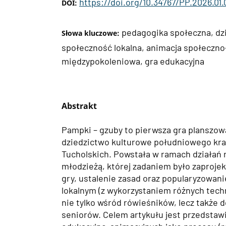
https://doi.org/10.34767/PP.2026.01.
DOI:
pedagogika społeczna, dz
Słowa kluczowe:
społeczność lokalna, animacja społeczno-
międzypokoleniowa, gra edukacyjna
Abstrakt
Pampki – gzuby to pierwsza gra planszo
dziedzictwo kulturowe południowego kr
Tucholskich. Powstała w ramach działań 
młodzieżą, której zadaniem było zaproje
gry, ustalenie zasad oraz popularyzowani
lokalnym (z wykorzystaniem różnych tech
nie tylko wśród rówieśników, lecz także 
seniorów. Celem artykułu jest przedstaw