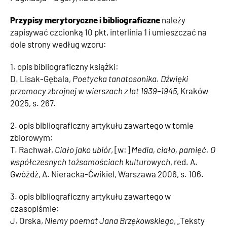
Przypisy
merytoryczne i bibliograficzne
należy
zapisywać czcionką 10 pkt, interlinia 1 i umieszczać na
dole strony według wzoru:
1. opis bibliograficzny książki:
D. Lisak-Gębala,
Poetycka tanatosonika. Dźwięki
przemocy zbrojnej w wierszach z lat 1939–1945
, Kraków
2025, s. 267.
2. opis bibliograficzny artykułu zawartego w tomie
zbiorowym:
T. Rachwał,
Ciało jako ubiór
, [w:]
Media, ciało, pamięć. O
współczesnych tożsamościach kulturowych
, red. A.
Gwóźdź, A. Nieracka-Ćwikiel, Warszawa 2006, s. 106.
3. opis bibliograficzny artykułu zawartego w
czasopiśmie:
J. Orska,
Niemy poemat Jana Brzękowskiego
, „Teksty