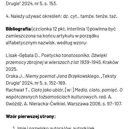
Drugie” 2024, nr 5, s. 153.
4. Należy używać określeń: dz. cyt., tamże, tenże, taż
.
Bibliografia
(czcionka 12 pkt, interlinia 1) powinna być
zamieszczona
na końcu artykułu w porządku
alfabetycznym nazwisk, według wzoru:
Lisak-Gębala D.,
Poetycka tanatosonika. Dźwięki
przemocy zbrojnej w wierszach z lat 1939–1945
, Kraków
2025.
Orska J.,
Niemy poemat Jana Brzękowskiego
, „Teksty
Drugie” 2024, nr 5, s. 152–169.
Rachwał T.,
Ciało jako ubiór
, [w:]
Media, ciało, pamięć. O
współczesnych tożsamościach kulturowych
, red. A.
Gwóźdź, A. Nieracka-Ćwikiel, Warszawa 2006, s. 97–107.
Wzór pierwszej strony:
Imię i nazwisko autora/ów, autorki/ek.