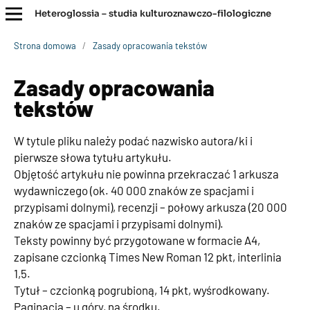
Heteroglossia – studia kulturoznawczo-filologiczne
Strona domowa
/
Zasady opracowania tekstów
Zasady opracowania
tekstów
W tytule pliku należy podać nazwisko autora/ki i
pierwsze słowa tytułu artykułu.
Objętość artykułu nie powinna przekraczać 1 arkusza
wydawniczego (ok. 40 000 znaków ze spacjami i
przypisami dolnymi), recenzji – połowy arkusza (20 000
znaków ze spacjami i przypisami dolnymi).
Teksty powinny być przygotowane w formacie A4,
zapisane czcionką Times New Roman 12 pkt, interlinia
1,5.
Tytuł – czcionką pogrubioną, 14 pkt, wyśrodkowany.
Paginacja – u góry, na środku.