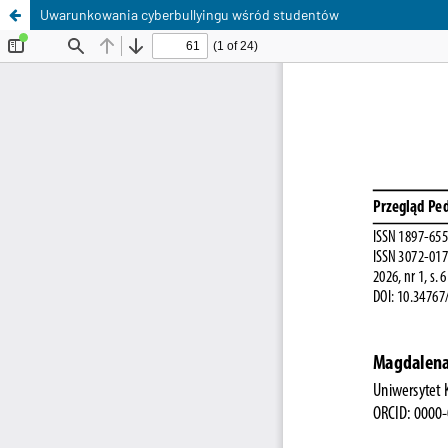
Uwarunkowania cyberbullyingu wśród studentów