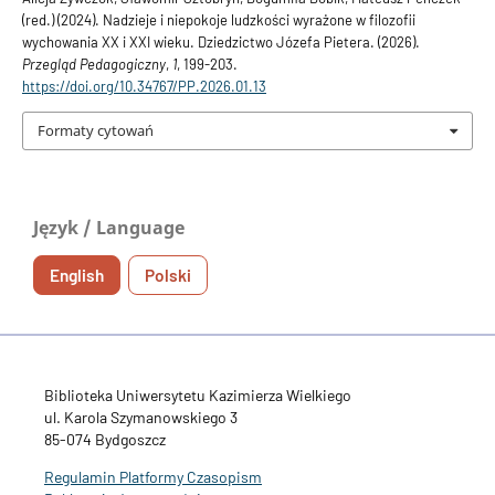
(red.) (2024). Nadzieje i niepokoje ludzkości wyrażone w filozofii
wychowania XX i XXI wieku. Dziedzictwo Józefa Pietera. (2026).
Przegląd Pedagogiczny
,
1
, 199-203.
https://doi.org/10.34767/PP.2026.01.13
Formaty cytowań
Język / Language
English
Polski
Biblioteka Uniwersytetu Kazimierza Wielkiego
ul. Karola Szymanowskiego 3
85-074 Bydgoszcz
Regulamin Platformy Czasopism