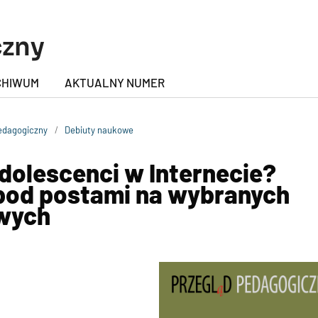
czny
CHIWUM
AKTUALNY NUMER
Pedagogiczny
/
Debiuty naukowe
dolescenci w Internecie?
pod postami na wybranych
wych