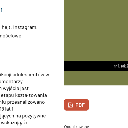
11
 hejt, Instagram,
znościowe
ikacji adolescentów w
komentarzy
 wyjścia jest
o etapu kształtowania
aniu przeanalizowano
PDF
 lat i
ujących na pozytywne
 wskazują, że
Opublikowane