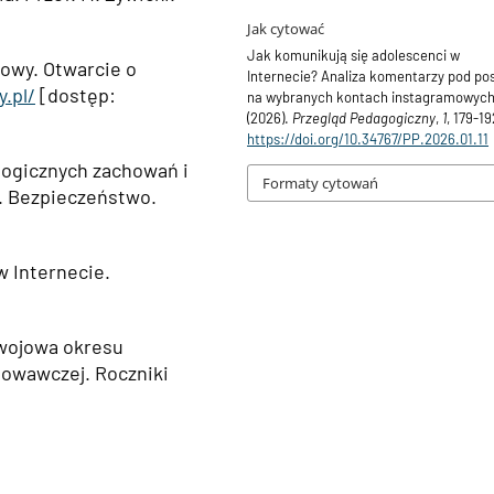
Jak cytować
Jak komunikują się adolescenci w
łowy. Otwarcie o
Internecie? Analiza komentarzy pod po
.pl/
[dostęp:
na wybranych kontach instagramowych
(2026).
Przegląd Pedagogiczny
,
1
, 179-19
https://doi.org/10.34767/PP.2026.01.11
ologicznych zachowań i
Formaty cytowań
. Bezpieczeństwo.
w Internecie.
zwojowa okresu
chowawczej. Roczniki