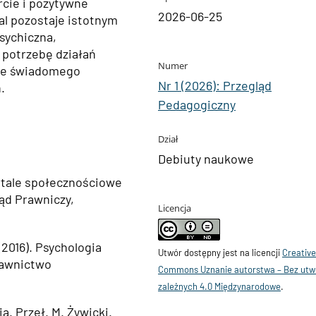
rcie i pozytywne
2026-06-25
al pozostaje istotnym
sychiczna,
 potrzebę działań
Numer
sie świadomego
Nr 1 (2026): Przegląd
.
Pedagogiczny
Dział
Debiuty naukowe
ortale społecznościowe
ląd Prawniczy,
Licencja
(2016). Psychologia
Utwór dostępny jest na licencji
Creativ
dawnictwo
Commons Uznanie autorstwa – Bez ut
zależnych 4.0 Międzynarodowe
.
a. Przeł. M. Żywicki.