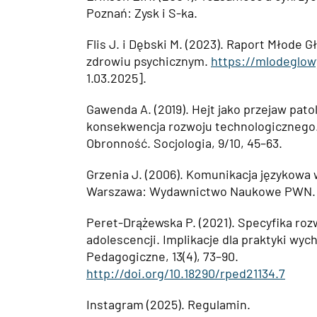
Poznań: Zysk i S-ka.
Flis J. i Dębski M. (2023). Raport Młode G
zdrowiu psychicznym.
https://mlodeglowy
1.03.2025].
Gawenda A. (2019). Hejt jako przejaw pat
konsekwencja rozwoju technologicznego
Obronność. Socjologia, 9/10, 45–63.
Grzenia J. (2006). Komunikacja językowa 
Warszawa: Wydawnictwo Naukowe PWN.
Peret-Drążewska P. (2021). Specyfika ro
adolescencji. Implikacje dla praktyki wy
Pedagogiczne, 13(4), 73–90.
http://doi.org/10.18290/rped21134.7
Instagram (2025). Regulamin.