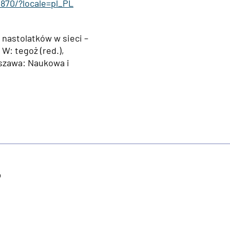
1870/?locale=pl_PL
 nastolatków w sieci –
W: tegoż (red.),
rszawa: Naukowa i
o