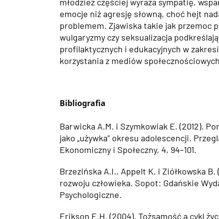
młodzież częściej wyraża sympatię, wspa
emocje niż agresję słowną, choć hejt nad
problemem. Zjawiska takie jak przemoc p
wulgaryzmy czy seksualizacja podkreślają
profilaktycznych i edukacyjnych w zakre
korzystania z mediów społecznościowych
Bibliografia
Barwicka A.M. i Szymkowiak E. (2012). P
jako „używka” okresu adolescencji. Przeg
Ekonomiczny i Społeczny, 4, 94–101.
Brzezińska A.I., Appelt K. i Ziółkowska B. 
rozwoju człowieka. Sopot: Gdańskie Wy
Psychologiczne.
Erikson E.H. (2004). Tożsamość a cykl życi