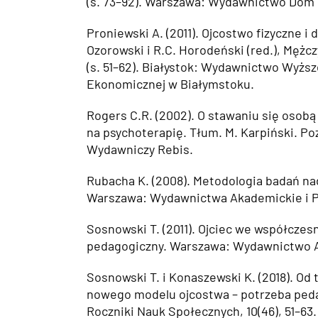
(s. 73–92). Warszawa: Wydawnictwo Dom 
Proniewski A. (2011). Ojcostwo fizyczne i
Ozorowski i R.C. Horodeński (red.), Mężc
(s. 51–62). Białystok: Wydawnictwo Wyższ
Ekonomicznej w Białymstoku.
Rogers C.R. (2002). O stawaniu się osobą
na psychoterapię. Tłum. M. Karpiński. P
Wydawniczy Rebis.
Rubacha K. (2008). Metodologia badań na
Warszawa: Wydawnictwa Akademickie i P
Sosnowski T. (2011). Ojciec we współczes
pedagogiczny. Warszawa: Wydawnictwo 
Sosnowski T. i Konaszewski K. (2018). Od
nowego modelu ojcostwa – potrzeba peda
Roczniki Nauk Społecznych, 10(46), 51–63.