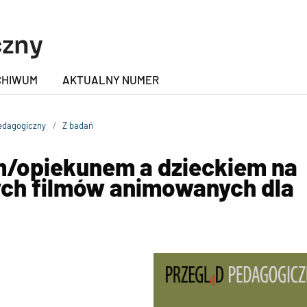
czny
CHIWUM
AKTUALNY NUMER
Pedagogiczny
/
Z badań
m/opiekunem a dzieckiem na
ych filmów animowanych dla