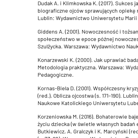
Dudak A. i Klimkowska K. (2017). Sukces 
biograficzne ojców sprawujących opiekę 
Lublin: Wydawnictwo Uniwersytetu Marii
Giddens A. (2001). Nowoczesność i tożsamo
społeczeństwo w epoce późnej nowoczes
Szulżycka. Warszawa: Wydawnictwo Na
Konarzewski K. (2000). Jak uprawiać bad
Metodologia praktyczna. Warszawa: Wyda
Pedagogiczne.
Kornas-Biela D. (2001). Współczesny kryz
(red.), Oblicza ojcostwa (s. 171–190). Lubl
Naukowe Katolickiego Uniwersytetu Lube
Korzeniowska M. (2016). Bohaterowie ba
życiu dziecka (w świetle własnych badań 
Butkiewicz, A. Gralczyk i K. Marcyński (r