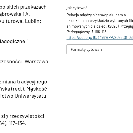
 polskich przekazach
Jak cytować
ąbrowska i A.
Relacja między ojcem/opiekunem a
kulturowa. Lublin:
dzieckiem na przykładzie wybranych fi
animowanych dla dzieci. (2026).
Przegl
Pedagogiczny
,
1
, 106-118.
https://doi.org/10.34767/PP.2026.01.06
dagogiczne i
Formaty cytowań
oczesności. Warszawa:
 zmiana tradycyjnego
ńska (red.), Męskość
nictwo Uniwersytetu
j się rzeczywistości
4), 117–134.