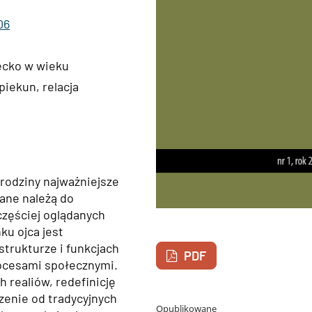
06
ecko w wieku
piekun, relacja
rodziny najważniejsze
ane należą do
częściej oglądanych
ku ojca jest
trukturze i funkcjach
PDF
ocesami społecznymi.
 realiów, redefinicję
zenie od tradycyjnych
Opublikowane