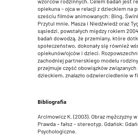
wzorców rodzinnych. Celem badań jest r
opiekuna – ojca w relacji z dzieckiem na
sześciu filmów animowanych: Bing, Świn
Przytul mnie, Masza i Niedźwiedź oraz Tyg
sąsiedzi, powstałych między rokiem 2004 
badań dowodzą, że przemiany, które dot
społeczeństwo, dokonały się również wś
opiekunów/ojców i dzieci. Rozpowszechni
zachodniej partnerskiego modelu rodziny
przejmuje część obowiązków związanych 
dzieckiem, znalazło odzwierciedlenie w 
Bibliografia
Arcimowicz K. (2003). Obraz mężczyzny w
Prawda – fałsz – stereotyp. Gdańsk: Gd
Psychologiczne.