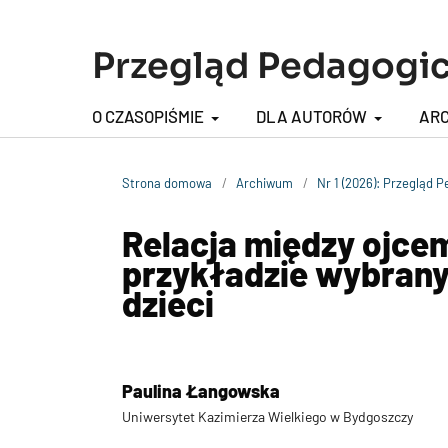
Przegląd Pedagogi
O CZASOPIŚMIE
DLA AUTORÓW
AR
Strona domowa
/
Archiwum
/
Nr 1 (2026): Przegląd 
Relacja między ojce
przykładzie wybran
dzieci
Paulina Łangowska
Uniwersytet Kazimierza Wielkiego w Bydgoszczy