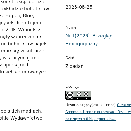
ekonstrukcja obrazu
2026-06-25
 przykładzie bohaterów
ka Peppa, Blue,
rysek Daniel i jego
Numer
a 2018. Wnioski z
Nr 1 (2026): Przegląd
knęły współczesne
Pedagogiczny
ród bohaterów bajek –
enie się w kulturze
, w którym ojciec
Dział
z opieką nad
Z badań
filmach animowanych.
Licencja
Utwór dostępny jest na licencji
Creativ
 polskich mediach.
Commons Uznanie autorstwa – Bez ut
ańskie Wydawnictwo
zależnych 4.0 Międzynarodowe
.