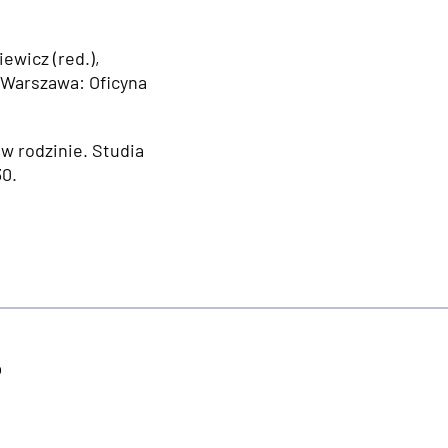
ewicz (red.),
). Warszawa: Oficyna
w rodzinie. Studia
30.
o