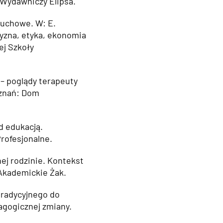
Wydawniczy Elipsa.
 duchowe. W: E.
zyzna, etyka, ekonomia
ej Szkoły
 – poglądy terapeuty
oznań: Dom
d edukacją.
rofesjonalne.
nej rodzinie. Kontekst
Akademickie Żak.
 tradycyjnego do
gogicznej zmiany.