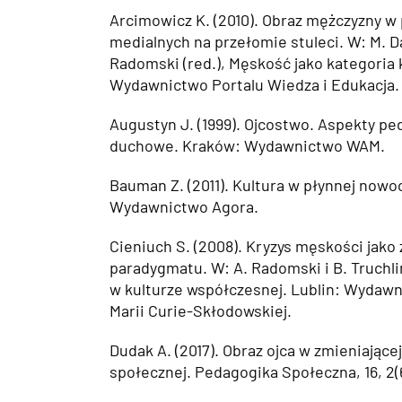
Arcimowicz K. (2010). Obraz mężczyzny w
medialnych na przełomie stuleci. W: M. D
Radomski (red.), Męskość jako kategoria 
Wydawnictwo Portalu Wiedza i Edukacja.
Augustyn J. (1999). Ojcostwo. Aspekty pe
duchowe. Kraków: Wydawnictwo WAM.
Bauman Z. (2011). Kultura w płynnej now
Wydawnictwo Agora.
Cieniuch S. (2008). Kryzys męskości jako
paradygmatu. W: A. Radomski i B. Truchli
w kulturze współczesnej. Lublin: Wydaw
Marii Curie-Skłodowskiej.
Dudak A. (2017). Obraz ojca w zmieniające
społecznej. Pedagogika Społeczna, 16, 2(6