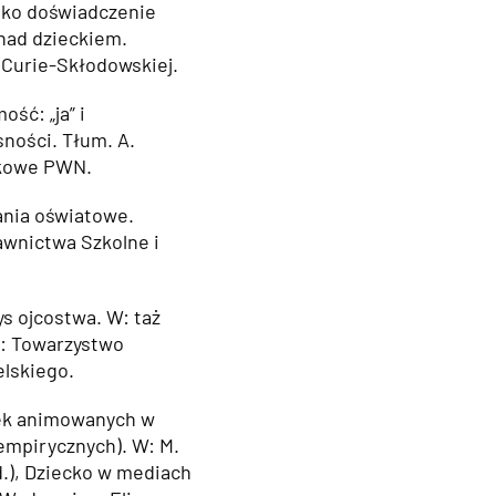
jako doświadczenie
nad dzieckiem.
 Curie-Skłodowskiej.
ść: „ja” i
ności. Tłum. A.
ukowe PWN.
ania oświatowe.
wnictwa Szkolne i
ys ojcostwa. W: taż
in: Towarzystwo
lskiego.
jek animowanych w
empirycznych). W: M.
ed.), Dziecko w mediach