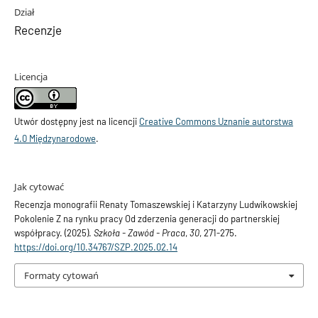
Dział
Recenzje
Licencja
Utwór dostępny jest na licencji
Creative Commons Uznanie autorstwa
4.0 Międzynarodowe
.
Jak cytować
Recenzja monografii Renaty Tomaszewskiej i Katarzyny Ludwikowskiej
Pokolenie Z na rynku pracy Od zderzenia generacji do partnerskiej
współpracy. (2025).
Szkoła - Zawód - Praca
,
30
, 271-275.
https://doi.org/10.34767/SZP.2025.02.14
Formaty cytowań